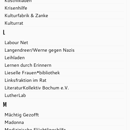
Kostnixladen
Krisenhilfe
Kulturfabrik & Zanke
Kulturrat
L
Labour Net
Langendreer/Werne gegen Nazis
Leihladen
Lernen durch Erinnern
Lieselle Frauen*bibliothek
Linksfraktion im Rat
LiteraturKollektiv Bochum e.V.
LutherLab
M
Mächtig Gezofft
Madonna
Medizinische Flüchtlingshilfe