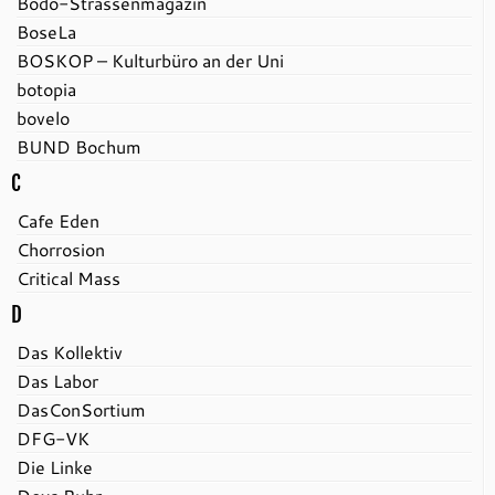
Bodo-Strassenmagazin
BoseLa
BOSKOP – Kulturbüro an der Uni
botopia
bovelo
BUND Bochum
C
Cafe Eden
Chorrosion
Critical Mass
D
Das Kollektiv
Das Labor
DasConSortium
DFG-VK
Die Linke