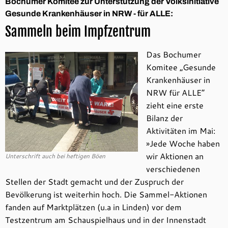
Bochumer Komitee zur Unterstützung der Volksinitiative
Gesunde Krankenhäuser in NRW - für ALLE:
Sammeln beim Impfzentrum
Das Bochumer
Komitee „Gesunde
Krankenhäuser in
NRW für ALLE“
zieht eine erste
Bilanz der
Aktivitäten im Mai:
»Jede Woche haben
wir Aktionen an
Unterschrift auch bei heftigen Böen
verschiedenen
Stellen der Stadt gemacht und der Zuspruch der
Bevölkerung ist weiterhin hoch. Die Sammel-Aktionen
fanden auf Marktplätzen (u.a in Linden) vor dem
Testzentrum am Schauspielhaus und in der Innenstadt