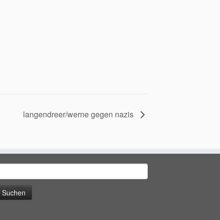
langendreer/werne gegen nazis
uchen
ach: