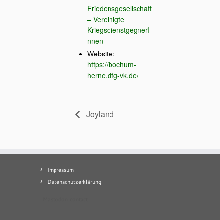
Friedensgesellschaft
– Vereinigte
KriegsdienstgegnerI
nnen
Website:
https://bochum-
herne.dfg-vk.de/
Joyland
Impressum
Datenschutzerklärung
Mastodon
contact