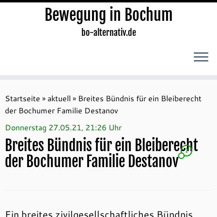
Bewegung in Bochum
bo-alternativ.de
Zum
Inhalt
Startseite
»
aktuell
»
Breites Bündnis für ein Bleiberecht
springen
der Bochumer Familie Destanov
Donnerstag 27.05.21, 21:26 Uhr
Breites Bündnis für ein Bleiberecht
2
der Bochumer Familie Destanov
Ein breites zivilgesellschaftliches Bündnis