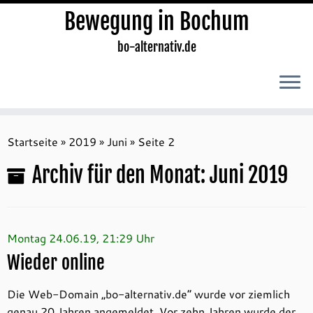
Bewegung in Bochum
bo-alternativ.de
Zum
Inhalt
Startseite
»
2019
»
Juni
»
Seite 2
springen
Archiv für den Monat:
Juni 2019
Montag 24.06.19, 21:29 Uhr
Wieder online
Die Web-Domain „bo-alternativ.de“ wurde vor ziemlich
genau 20 Jahren angemeldet. Vor zehn Jahren wurde der