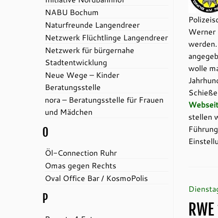
NABU Bochum
Polizeis
Naturfreunde Langendreer
Werner 
Netzwerk Flüchtlinge Langendreer
werden. 
Netzwerk für bürgernahe
angegeb
Stadtentwicklung
wolle ma
Neue Wege – Kinder
Jahrhund
Beratungsstelle
Schieße
nora – Beratungsstelle für Frauen
Websei
und Mädchen
stellen 
Führungs
O
Einstell
Öl-Connection Ruhr
Omas gegen Rechts
Oval Office Bar / KosmoPolis
Diensta
P
RWE 