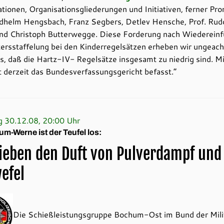
tionen, Organisationsgliederungen und Initiativen, ferner Pr
edhelm Hengsbach, Franz Segbers, Detlev Hensche, Prof. Rud
und Christoph Butterwegge. Diese Forderung nach Wiederein
tersstaffelung bei den Kinderregelsätzen erheben wir ungeach
, daß die Hartz-IV- Regelsätze insgesamt zu niedrig sind. Mi
t derzeit das Bundesverfassungsgericht befasst.“
g 30.12.08, 20:00 Uhr
m-Werne ist der Teufel los:
lieben den Duft von Pulverdampf und
efel
Die Schießleistungsgruppe Bochum-Ost im Bund der Mili