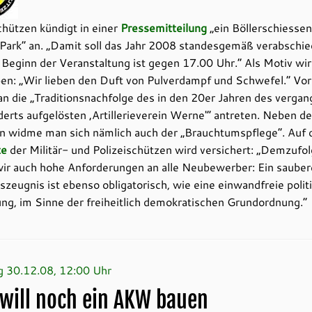
chützen kündigt in einer
Pressemitteilung
„ein Böllerschiessen
Park“ an. „Damit soll das Jahr 2008 standesgemäß verabschie
Beginn der Veranstaltung ist gegen 17.00 Uhr.“ Als Motiv wi
en: „Wir lieben den Duft von Pulverdampf und Schwefel.“ Vor
n die „Traditionsnachfolge des in den 20er Jahren des verga
erts aufgelösten ‚Artillerieverein Werne'“ antreten. Neben d
n widme man sich nämlich auch der „Brauchtumspflege“. Auf 
te
der Militär- und Polizeischützen wird versichert: „Demzufo
wir auch hohe Anforderungen an alle Neubewerber: Ein sauber
zeugnis ist ebenso obligatorisch, wie eine einwandfreie polit
ung, im Sinne der freiheitlich demokratischen Grundordnung.“
g 30.12.08, 12:00 Uhr
will noch ein AKW bauen