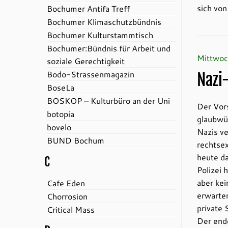
sich von
Bochumer Antifa Treff
Bochumer Klimaschutzbündnis
Bochumer Kulturstammtisch
Bochumer:Bündnis für Arbeit und
Mittwoc
soziale Gerechtigkeit
Bodo-Strassenmagazin
Nazi
BoseLa
BOSKOP – Kulturbüro an der Uni
Der Vor
botopia
glaubwür
bovelo
Nazis ve
BUND Bochum
rechtse
heute da
C
Polizei 
aber kei
Cafe Eden
erwarten
Chorrosion
private 
Critical Mass
Der endg