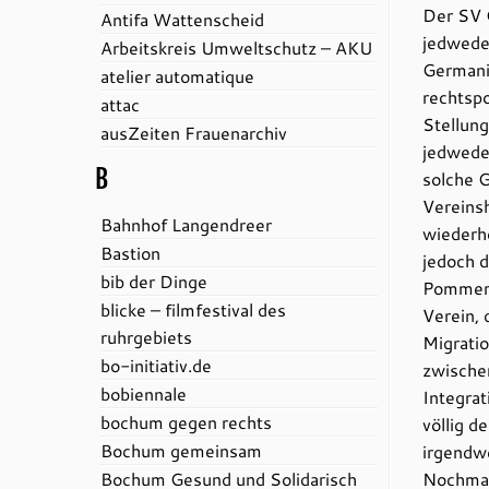
Der SV 
Antifa Wattenscheid
jedwede
Arbeitskreis Umweltschutz – AKU
Germani
atelier automatique
rechtsp
attac
Stellung
ausZeiten Frauenarchiv
jedweder
B
solche G
Vereinsh
Bahnhof Langendreer
wiederho
Bastion
jedoch d
bib der Dinge
Pommeri
blicke – filmfestival des
Verein, 
ruhrgebiets
Migratio
bo-initiativ.de
zwischen
bobiennale
Integrat
bochum gegen rechts
völlig d
Bochum gemeinsam
irgendw
Bochum Gesund und Solidarisch
Nochmal