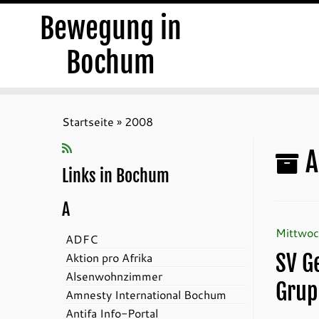
Bewegung in
Bochum
Zum
Inhalt
Startseite
»
2008
springen
A
Links in Bochum
A
Mittwoc
ADFC
Aktion pro Afrika
SV G
Alsenwohnzimmer
Grup
Amnesty International Bochum
Antifa Info-Portal