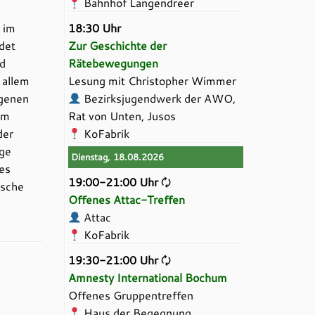
Bahnhof Langendreer
 im
18:30 Uhr
det
Zur Geschichte der
rd
Rätebewegungen
 allem
Lesung mit Christopher Wimmer
ngenen
Bezirksjugendwerk der AWO,
em
Rat von Unten, Jusos
der
KoFabrik
lge
Dienstag, 18.08.2026
es
19:00-21:00 Uhr
🗘
ische
Offenes Attac-Treffen
Attac
KoFabrik
19:30-21:00 Uhr
🗘
Amnesty International Bochum
Offenes Gruppentreffen
Haus der Begegnung