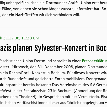
öllig unbegreiflich, dass die Dortmunder Antifa-Union erst heu
-Pläne, von denen sie schon länger wusste, informiert hat. So
 der ein Nazi-Treffen wirklich verhindern will.
h 31.12.08, 11:30 Uhr
azis planen Sylvester-Konzert in B
faschistische Union Dortmund schreibt in einer
Presseerkläru
vester-Mittwoch, den 31. Dezember 2008, planen Dortmunde
s ein RechtsRock-Konzert in Bochum. Für dieses Konzert wir
urch Rundbriefe und gesicherte Foren mobilisiert. Der genaue
ltungsort ist bereits bekannt: Das Vereinsheim des SV Germ
West in der Pestalozzistr. 23 in Bochum. [Anmerkung der Re
neben dem Thealozzi] In Gesprächen mit der Vermieterin, Els
, haben AntifaschistInnen dieser ausführlich dargelegt, um 