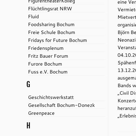
FigurentheaterKolleg
eine Ver
Flüchtlingsrat NRW
Vermiete
Fluid
Mietvert
Foodsharing Bochum
organis
Freie Schule Bochum
Björn Be
Neonazi 
Fridays for Future Bochum
Veransta
Friedensplenum
04.10.2
Fritz Bauer Forum
Spähenf
Furore Bochum
13.12.2
Fuss e.V. Bochum
ausgema
G
Bands w
„Civil D
Geschichtswerkstatt
Konzert
Gesellschaft Bochum-Donezk
heranzuf
Greenpeace
„Erlebn
H