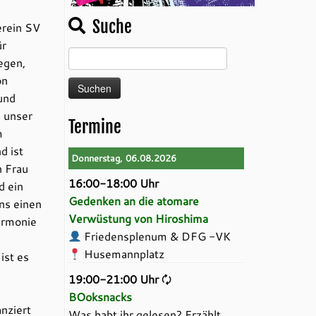
Suche
erein SV
ür
Suchen
egen,
nach:
on
und
s unser
Termine
m
d ist
Donnerstag, 06.08.2026
n Frau
16:00-18:00 Uhr
d ein
Gedenken an die atomare
ens einen
Verwüstung von Hiroshima
armonie
Friedensplenum & DFG -VK
Husemannplatz
ist es
19:00-21:00 Uhr
🗘
BOoksnacks
nziert
Was habt ihr gelesen? Erzählt