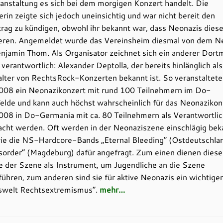
anstaltung es sich bei dem morgigen Konzert handelt. Die
rin zeigte sich jedoch uneinsichtig und war nicht bereit den
rag zu kündigen, obwohl ihr bekannt war, dass Neonazis diese
ieren. Angemeldet wurde das Vereinsheim diesmal von dem N
njamin Thom. Als Organisator zeichnet sich ein anderer Dor
verantwortlich: Alexander Deptolla, der bereits hinlänglich als
lter von RechtsRock-Konzerten bekannt ist. So veranstaltete
008 ein Neonazikonzert mit rund 100 Teilnehmern im Do-
elde und kann auch höchst wahrscheinlich für das Neonaziko
008 in Do-Germania mit ca. 80 Teilnehmern als Verantwortlic
cht werden. Oft werden in der Neonaziszene einschlägig bek
ie die NS-Hardcore-Bands „Eternal Bleeding“ (Ostdeutschla
isorder“ (Magdeburg) dafür angefragt. Zum einen dienen diese
e der Szene als Instrument, um Jugendliche an die Szene
ühren, zum anderen sind sie für aktive Neonazis ein wichtiger 
iswelt Rechtsextremismus“.
mehr…