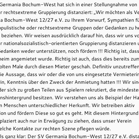
Germania Bochum-West hat sich in einer Stellungnahme von
r rechtsextreme Gruppierung distanziert: „Wir möchten als V
a Bochum-West 12/27 e.V. zu Ihrem Vorwurf, Sympathien f
opulistische oder rechtsextreme Gruppen oder Gedanken zu h
 beziehen. Wir weisen ausdrücklich darauf hin, dass wir uns v
 nationalsozialistisch-orientierten Gruppierung distanzieren 
edanken weder unterstützen, noch fördern !!! Richtig ist, das
eim angemietet wurde. Richtig ist auch, dass dies bereits zu
lten Male durch diesen Mieter geschah. Definitiv unzutreffen
ie Aussage, dass wir oder die von uns eingesetzte Vermieteri
n, Kenntnis über den Zweck der Anmietung hatten !!! Wir sin
der sich zu großen Teilen aus Spielern rekrutiert, die mindest
nshintergrund besitzen. Wir verstehen uns als Beispiel der H
 Menschen unterschiedlicher Herkunft. Wir betreiben aktiv
ion und fördern Diese so gut es geht. Mit diesem Hintergrund 
eplaziert auch nur in Erwägung zu ziehen, dass unser Verein
elche Kontakte zur rechten Szene pflegen würde.
s ganz klar: Der SV Germania Bochum-West 12/27 e.V. dista