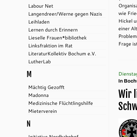
Organisa
Labour Net
wie Fri
Langendreer/Werne gegen Nazis
Hickel 
Leihladen
einer Al
Lernen durch Erinnern
Problems
Lieselle Frauen*bibliothek
Frage is
Linksfraktion im Rat
LiteraturKollektiv Bochum e.V.
LutherLab
M
Diensta
In Bochu
Mächtig Gezofft
Wir 
Madonna
Medizinische Flüchtlingshilfe
Schw
Mieterverein
N
Initiative Nordbahnhof