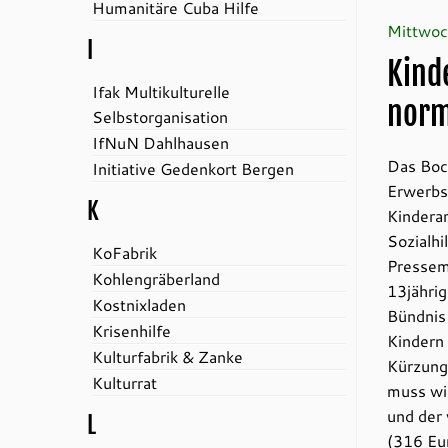
Humanitäre Cuba Hilfe
Mittwoc
I
Kind
Ifak Multikulturelle
norm
Selbstorganisation
IfNuN Dahlhausen
Das Boc
Initiative Gedenkort Bergen
Erwerbs
K
Kinderar
Sozialhi
KoFabrik
Pressemi
Kohlengräberland
13jährig
Kostnixladen
Bündnis
Krisenhilfe
Kindern 
Kulturfabrik & Zanke
Kürzung 
Kulturrat
muss wie
und der 
L
(316 Eu