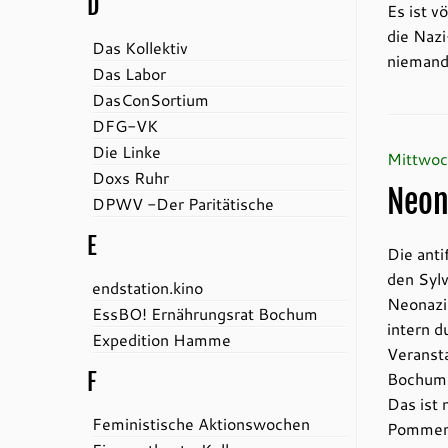
D
Es ist v
die Nazi
Das Kollektiv
niemand,
Das Labor
DasConSortium
DFG-VK
Die Linke
Mittwoc
Doxs Ruhr
Neon
DPWV -Der Paritätische
E
Die anti
den Syl
endstation.kino
Neonazi
EssBO! Ernährungsrat Bochum
intern d
Expedition Hamme
Veransta
F
Bochum-
Das ist 
Feministische Aktionswochen
Pommerin