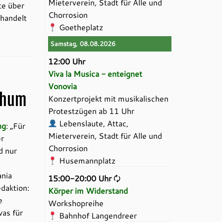
Mieterverein, Stadt für Alle und
te über
Chorrosion
 handelt
Goetheplatz
Samstag, 08.08.2026
12:00 Uhr
Viva la Musica - enteignet
Vonovia
ochum
Konzertprojekt mit musikalischen
Protestzügen ab 11 Uhr
Lebenslaute, Attac,
ng
: „Für
Mieterverein, Stadt für Alle und
r
Chorrosion
d nur
Husemannplatz
ania
15:00-20:00 Uhr
🗘
daktion:
Körper im Widerstand
e
Workshopreihe
was für
Bahnhof Langendreer