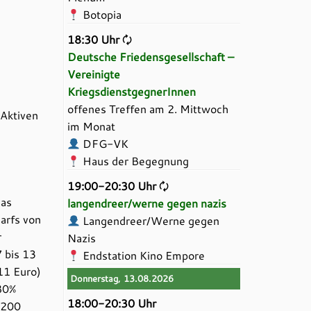
Botopia
18:30 Uhr
🗘
Deutsche Friedensgesellschaft –
Vereinigte
KriegsdienstgegnerInnen
offenes Treffen am 2. Mittwoch
„Aktiven
im Monat
DFG-VK
Haus der Begegnung
19:00-20:30 Uhr
🗘
Das
langendreer/werne gegen nazis
arfs von
Langendreer/Werne gegen
r
Nazis
7 bis 13
Endstation Kino Empore
11 Euro)
Donnerstag, 13.08.2026
 80%
18:00-20:30 Uhr
 200