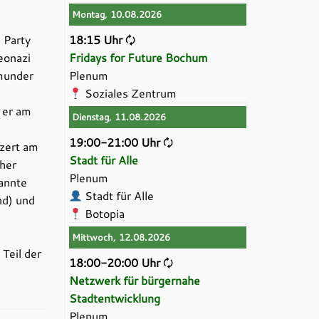
Montag, 10.08.2026
 Party
18:15 Uhr
🗘
eonazi
Fridays for Future Bochum
tmunder
Plenum
Soziales Zentrum
 er am
Dienstag, 11.08.2026
19:00-21:00 Uhr
🗘
nzert am
Stadt für Alle
her
Plenum
annte
Stadt für Alle
nd) und
Botopia
Mittwoch, 12.08.2026
Teil der
18:00-20:00 Uhr
🗘
Netzwerk für bürgernahe
Stadtentwicklung
Plenum