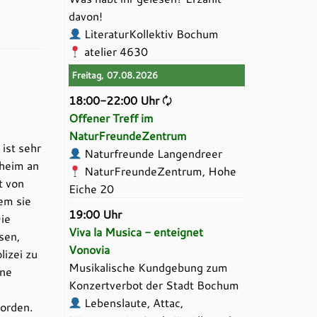
davon!
LiteraturKollektiv Bochum
atelier 4630
Freitag, 07.08.2026
18:00-22:00 Uhr
🗘
Offener Treff im
NaturFreundeZentrum
ist sehr
Naturfreunde Langendreer
sheim an
NaturFreundeZentrum, Hohe
t von
Eiche 20
em sie
19:00 Uhr
Die
Viva la Musica - enteignet
sen,
Vonovia
lizei zu
Musikalische Kundgebung zum
ine
Konzertverbot der Stadt Bochum
Lebenslaute, Attac,
worden.