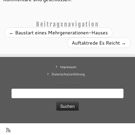
Beitragsnavigation
←
Baustart eines Mehrgenerationen-Hauses
Auftaktrede Es Reicht
→
Impressum
Datenschutzerklärung
Mastodon
contact
Suchen
nach: