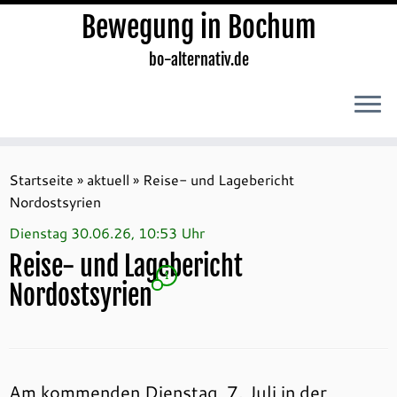
Bewegung in Bochum
bo-alternativ.de
Zum
Inhalt
Startseite
»
aktuell
»
Reise- und Lagebericht
springen
Nordostsyrien
Dienstag 30.06.26, 10:53 Uhr
Reise- und Lagebericht
1
Nordostsyrien
Am kommenden Dienstag, 7. Juli in der