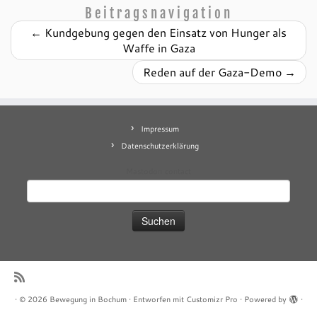
Beitragsnavigation
←
Kundgebung gegen den Einsatz von Hunger als
Waffe in Gaza
Reden auf der Gaza-Demo
→
Impressum
Datenschutzerklärung
Mastodon
contact
Suchen
nach:
·
© 2026
Bewegung in Bochum
·
Entworfen mit
Customizr Pro
·
Powered by
·