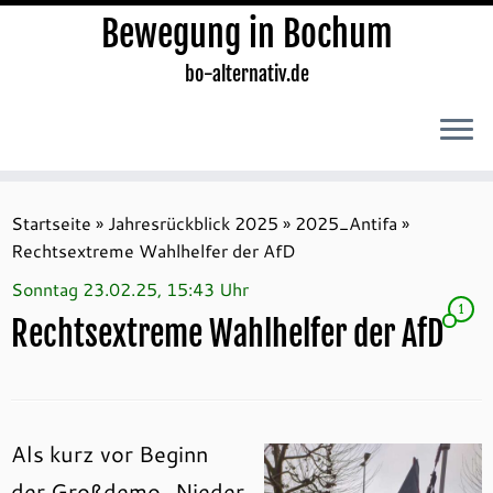
Bewegung in Bochum
bo-alternativ.de
Zum
Inhalt
Startseite
»
Jahresrückblick 2025
»
2025_Antifa
»
springen
Rechtsextreme Wahlhelfer der AfD
Sonntag 23.02.25, 15:43 Uhr
1
Rechtsextreme Wahlhelfer der AfD
Als kurz vor Beginn
der Großdemo „Nieder