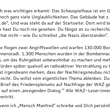
ch was wichtiges erkannt: Das Schauspielhaus ist ein
noch ganz viele Unglaublichkeiten. Das Gebäude hat z.
e“, Und was steht da auf der Startseite: Dort wird b
 hast Du noch nie gesehen. Du fängst an zu recherch
hat nicht – wie Du schreibst „die Nazis überstanden“.
uge flogen zwei Angriffswellen und warfen 130.000 B
nnenstadt. 1.300 Menschen wurden in der Bombennach
 um das Ruhrgebiet unbewohnbar zu machen und mehr 
rden später qualvoll an radioaktiver Verstrahlung zu
t irgendwann merken, dass der Nachkriegsneubau nich
a nicht. Du willst vom eigentlichen Thema ablenken. Du
n Brief des Friedensplenums auf Nachfrage der WAZ g
ch auf einen ‚anregenden Dialog.‘“ Alle WAZ-Leser:inn
ertritt.
h, wenn ich „Mensch Manfred“ schreibe und Dich persön