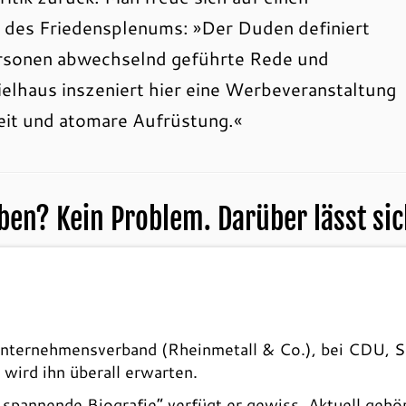
d des Friedensplenums: »Der Duden definiert
ersonen abwechselnd geführte Rede und
lhaus inszeniert hier eine Werbeveranstaltung
keit und atomare Aufrüstung.«
n? Kein Problem. Darüber lässt sic
 Unternehmensverband (Rheinmetall & Co.), bei CDU, 
 wird ihn überall erwarten.
n spannende Biografie“ verfügt er gewiss. Aktuell geh