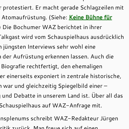
 protestiert. Er macht gerade Schlagzeilen mit
n Atomaufrüstung. (Siehe:
Keine Bühne für
) Die Bochumer WAZ berichtet in ihrer
 Talkgast wird vom Schauspielhaus ausdrücklich
 jüngsten Interviews sehr wohl eine
n der Aufrüstung erkennen lassen. Auch die
 Biografie rechtfertigt, den ehemaligen
 einerseits exponiert in zentrale historische,
war und gleichzeitig Spiegelbild einer –
 und Debatte in unserem Land ist. Über all das
as Schauspielhaus auf WAZ-Anfrage mit.
densplenums schreibt WAZ-Redakteur Jürgen
itik zurück. Man freue sich auf einen