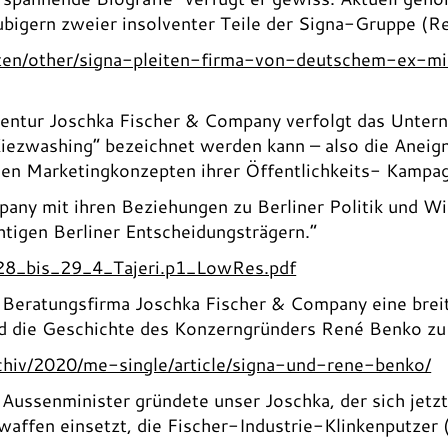
äubigern zweier insolventer Teile der Signa-Gruppe (R
ten/other/signa-pleiten-firma-von-deutschem-ex-min
ntur Joschka Fischer & Company verfolgt das Unterne
iezwashing“ bezeichnet werden kann – also die Aneignu
 den Marketingkonzepten ihrer Öffentlichkeits- Kampa
any mit ihren Beziehungen zu Berliner Politik und Wir
tigen Berliner Entscheidungsträgern.“
28_bis_29_4_Tajeri.p1_LowRes.pdf
r Beratungsfirma Joschka Fischer & Company eine breit
nd die Geschichte des Konzerngründers René Benko zu
hiv/2020/me-single/article/signa-und-rene-benko/
Aussenminister gründete unser Joschka, der sich jet
affen einsetzt, die Fischer-Industrie-Klinkenputzer