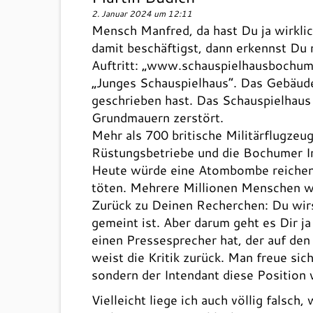
2. Januar 2024 um 12:11
Mensch Manfred, da hast Du ja wirkli
damit beschäftigst, dann erkennst Du 
Auftritt: „www.schauspielhausbochum.d
„Junges Schauspielhaus“. Das Gebäude
geschrieben hast. Das Schauspielhaus 
Grundmauern zerstört.
Mehr als 700 britische Militärflugze
Rüstungsbetriebe und die Bochumer I
Heute würde eine Atombombe reichen,
töten. Mehrere Millionen Menschen wü
Zurück zu Deinen Recherchen: Du wirs
gemeint ist. Aber darum geht es Dir j
einen Pressesprecher hat, der auf de
weist die Kritik zurück. Man freue si
sondern der Intendant diese Position v
Vielleicht liege ich auch völlig falsc