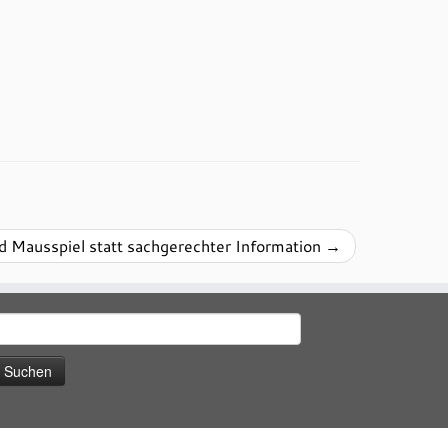
d Mausspiel statt sachgerechter Information
→
uchen
ach: