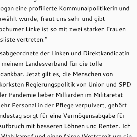
ogan eine profilierte Kommunalpolitikerin und
ewählt wurde, freut uns sehr und gibt
chumer Linke ist so mit zwei starken Frauen
liste vertreten.“
abgeordnete der Linken und Direktkandidatin
n meinem Landesverband für die tolle
ankbar. Jetzt gilt es, die Menschen von
rkorksten Regierungspolitik von Union und SPD
er Pandemie lieber Milliarden im Militäretat
ehr Personal in der Pflege verpulvert, gehört
undestag sorgt für eine Vermögensabgabe für
n Aufbruch mit besseren Löhnen und Renten. Ich
 Wahlkampf und einen fairen Wettstreit um die