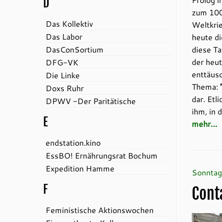
D
zum 100
Das Kollektiv
Weltkrie
Das Labor
heute di
DasConSortium
diese Ta
der heut
DFG-VK
enttäus
Die Linke
Thema:
Doxs Ruhr
dar. Etl
DPWV -Der Paritätische
ihm, in 
E
mehr…
endstation.kino
EssBO! Ernährungsrat Bochum
Expedition Hamme
Sonntag
F
Cont
Feministische Aktionswochen