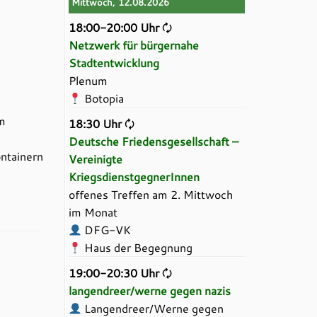
Mittwoch, 12.08.2026
18:00-20:00 Uhr
🗘
Netzwerk für bürgernahe
Stadtentwicklung
Plenum
Botopia
im
18:30 Uhr
🗘
Deutsche Friedensgesellschaft –
ontainern
Vereinigte
KriegsdienstgegnerInnen
offenes Treffen am 2. Mittwoch
im Monat
DFG-VK
Haus der Begegnung
19:00-20:30 Uhr
🗘
langendreer/werne gegen nazis
Langendreer/Werne gegen