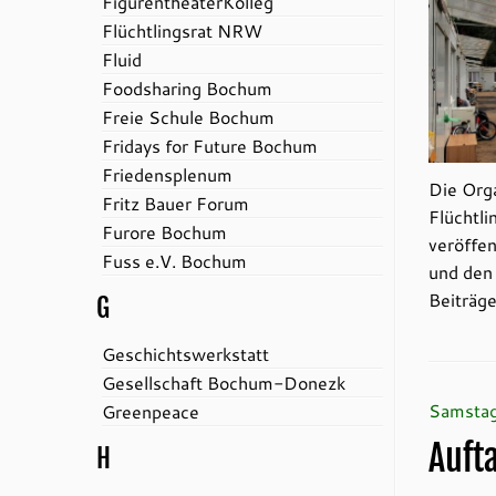
FigurentheaterKolleg
Flüchtlingsrat NRW
Fluid
Foodsharing Bochum
Freie Schule Bochum
Fridays for Future Bochum
Friedensplenum
Die Org
Fritz Bauer Forum
Flüchtli
Furore Bochum
veröffen
Fuss e.V. Bochum
und den
Beiträge
G
Geschichtswerkstatt
Gesellschaft Bochum-Donezk
Samstag
Greenpeace
Auft
H