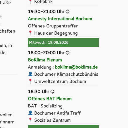
KoFabrik
traße
19:30-21:00 Uhr
🗘
t
Amnesty International Bochum
t
Offenes Gruppentreffen
chaften
Haus der Begegnung
Mittwoch, 19.08.2026
en, in
 der
18:00-20:00 Uhr
🗘
BoKlima Plenum
Anmeldung :
boklima@boklima.de
Bochumer Klimaschutzbündnis
Umweltzentrum Bochum
18:30 Uhr
🗘
Offenes BAT Plenum
BAT- Socializing
Bochumer Antifa Treff
wollen
Soziales Zentrum
rinnern