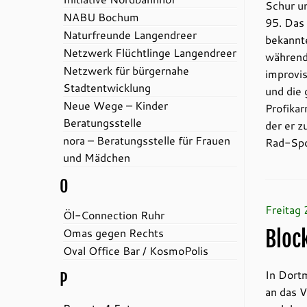
Schur u
NABU Bochum
95. Das
Naturfreunde Langendreer
bekannte
Netzwerk Flüchtlinge Langendreer
während 
Netzwerk für bürgernahe
improvis
Stadtentwicklung
und die 
Neue Wege – Kinder
Profikar
Beratungsstelle
der er z
nora – Beratungsstelle für Frauen
Rad-Spo
und Mädchen
O
Freitag
Öl-Connection Ruhr
Omas gegen Rechts
Bloc
Oval Office Bar / KosmoPolis
In Dort
P
an das V