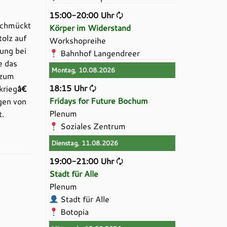
15:00-20:00 Uhr
🗘
 schmückt
Körper im Widerstand
tolz auf
Workshopreihe
hung bei
Bahnhof Langendreer
e das
Montag, 10.08.2026
 zum
18:15 Uhr
🗘
krieg
â€
Fridays for Future Bochum
gen von
Plenum
t.
Soziales Zentrum
Dienstag, 11.08.2026
19:00-21:00 Uhr
🗘
Stadt für Alle
Plenum
Stadt für Alle
Botopia