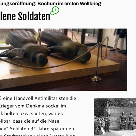
lungseröffnung: Bochum im ersten Weltkrieg
1
llene Soldaten
 eine Handvoll Antimilitaristen die
Krieger vom Denkmalsockel im
k holten bzw. sägten, war es
llbar, dass die auf die Nase
nen“ Soldaten 31 Jahre später den
m Stadtarchiv zu einer Ausstellung