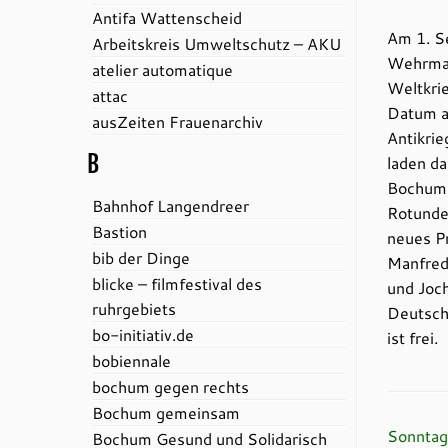
Antifa Wattenscheid
Am 1. S
Arbeitskreis Umweltschutz – AKU
Wehrmach
atelier automatique
Weltkri
attac
Datum a
ausZeiten Frauenarchiv
Antikrie
B
laden d
Bochum 
Bahnhof Langendreer
Rotunde
Bastion
neues P
bib der Dinge
Manfred 
blicke – filmfestival des
und Joch
ruhrgebiets
Deutschl
bo-initiativ.de
ist frei.
bobiennale
bochum gegen rechts
Bochum gemeinsam
Sonntag
Bochum Gesund und Solidarisch