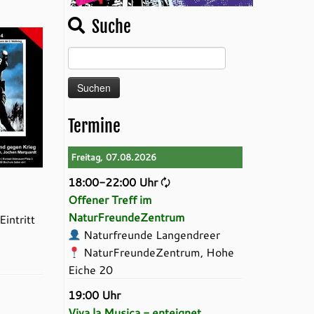
Suche
Suchen
nach:
Termine
Freitag, 07.08.2026
18:00-22:00 Uhr
🗘
Offener Treff im
NaturFreundeZentrum
intritt
Naturfreunde Langendreer
NaturFreundeZentrum, Hohe
Eiche 20
19:00 Uhr
Viva la Musica - enteignet