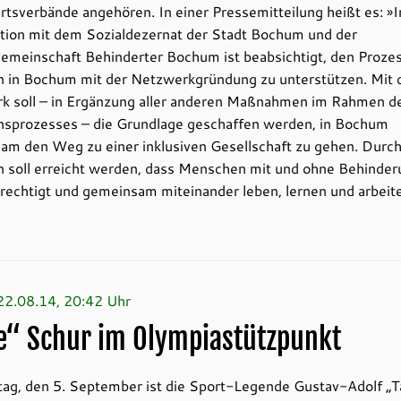
tsverbände angehören. In einer Pressemitteilung heißt es: »I
tion mit dem Sozialdezernat der Stadt Bochum und der
emeinschaft Behinderter Bochum ist beabsichtigt, den Proze
on in Bochum mit der Netzwerkgründung zu unterstützen. Mit
k soll – in Ergänzung aller anderen Maßnahmen im Rahmen d
onsprozesses – die Grundlage geschaffen werden, in Bochum
am den Weg zu einer inklusiven Gesellschaft zu gehen. Durch
n soll erreicht werden, dass Menschen mit und ohne Behinde
rechtigt und gemeinsam miteinander leben, lernen und arbeit
 22.08.14, 20:42 Uhr
e“ Schur im Olympiastützpunkt
tag, den 5. September ist die Sport-Legende Gustav-Adolf „T