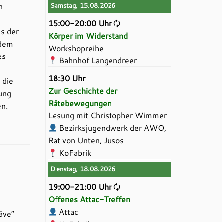
n
Samstag, 15.08.2026
15:00-20:00 Uhr
🗘
ss der
Körper im Widerstand
 dem
Workshopreihe
es
Bahnhof Langendreer
18:30 Uhr
 die
Zur Geschichte der
rung
Rätebewegungen
en.
Lesung mit Christopher Wimmer
Bezirksjugendwerk der AWO,
Rat von Unten, Jusos
KoFabrik
Dienstag, 18.08.2026
19:00-21:00 Uhr
🗘
Offenes Attac-Treffen
Attac
äve“