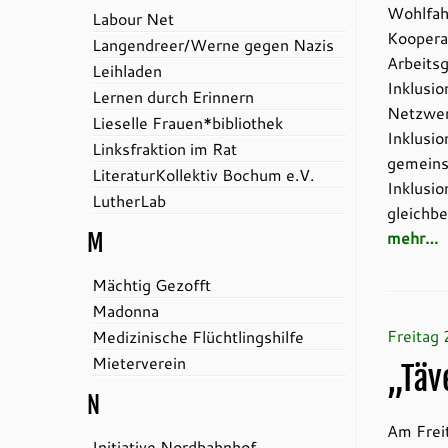
Wohlfahr
Labour Net
Koopera
Langendreer/Werne gegen Nazis
Arbeitsg
Leihladen
Inklusi
Lernen durch Erinnern
Netzwer
Lieselle Frauen*bibliothek
Inklusi
Linksfraktion im Rat
gemeins
LiteraturKollektiv Bochum e.V.
Inklusio
LutherLab
gleichbe
mehr…
M
Mächtig Gezofft
Madonna
Freitag
Medizinische Flüchtlingshilfe
Mieterverein
„Täv
N
Am Frei
Initiative Nordbahnhof