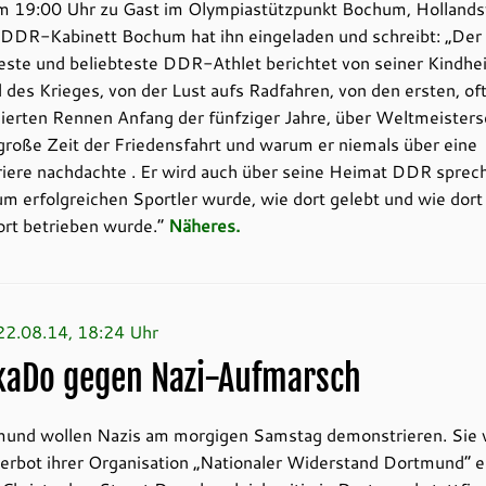
m 19:00 Uhr zu Gast im Olympiastützpunkt Bochum, Hollands
 DDR-Kabinett Bochum hat ihn eingeladen und schreibt: „Der
ste und beliebteste DDR-Athlet berichtet von seiner Kindhei
des Krieges, von der Lust aufs Radfahren, von den ersten, of
ierten Rennen Anfang der fünfziger Jahre, über Weltmeisters
große Zeit der Friedensfahrt und warum er niemals über eine
riere nachdachte . Er wird auch über seine Heimat DDR sprech
um erfolgreichen Sportler wurde, wie dort gelebt und wie dort
rt betrieben wurde.“
Näheres.
 22.08.14, 18:24 Uhr
kaDo gegen Nazi-Aufmarsch
mund wollen Nazis am morgigen Samstag demonstrieren. Sie 
erbot ihrer Organisation „Nationaler Widerstand Dortmund“ e