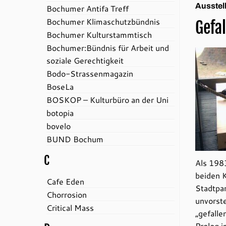
Ausstel
Bochumer Antifa Treff
Bochumer Klimaschutzbündnis
Gefa
Bochumer Kulturstammtisch
Bochumer:Bündnis für Arbeit und
soziale Gerechtigkeit
Bodo-Strassenmagazin
BoseLa
BOSKOP – Kulturbüro an der Uni
botopia
bovelo
BUND Bochum
C
Als 1983
beiden 
Cafe Eden
Stadtpar
Chorrosion
unvorste
Critical Mass
„gefalle
Prolog i