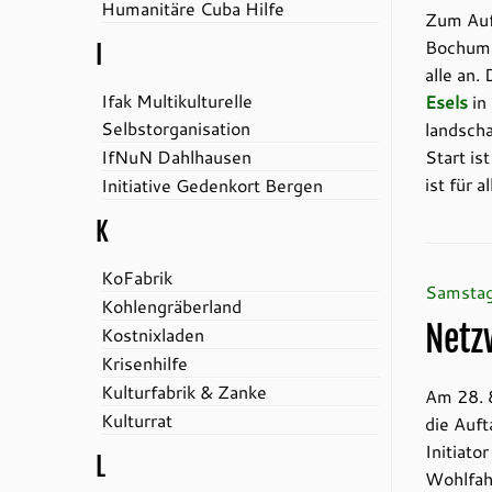
Humanitäre Cuba Hilfe
Zum Auf
Bochum d
I
alle an.
Ifak Multikulturelle
Esels
in
Selbstorganisation
landscha
IfNuN Dahlhausen
Start i
ist für a
Initiative Gedenkort Bergen
K
KoFabrik
Samstag
Kohlengräberland
Netz
Kostnixladen
Krisenhilfe
Kulturfabrik & Zanke
Am 28. 8
Kulturrat
die Auft
Initiato
L
Wohlfah