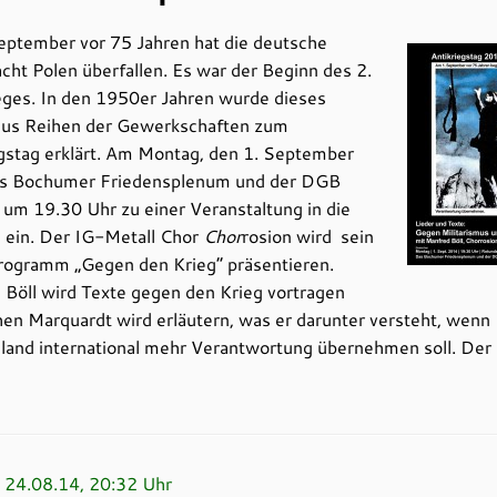
eptember vor 75 Jahren hat die deutsche
t Polen überfallen. Es war der Beginn des 2.
eges. In den 1950er Jahren wurde dieses
us Reihen der Gewerkschaften zum
gstag erklärt. Am Montag, den 1. September
as Bochumer Friedensplenum und der DGB
um 19.30 Uhr zu einer Veranstaltung in die
 ein. Der IG-Metall Chor
Chor
rosion wird sein
rogramm „Gegen den Krieg“ präsentieren.
Böll wird Texte gegen den Krieg vortragen
en Marquardt wird erläutern, was er darunter versteht, wenn
and international mehr Verantwortung übernehmen soll. Der E
 24.08.14, 20:32 Uhr