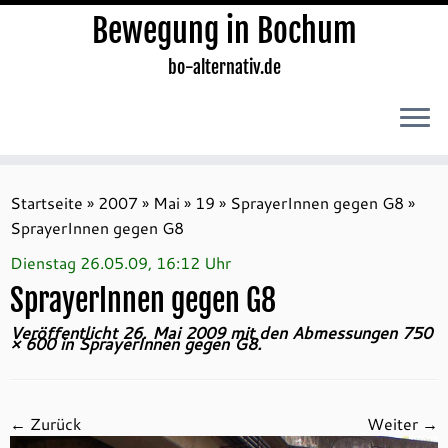
Bewegung in Bochum
bo-alternativ.de
Zum
Inhalt
Startseite
»
2007
»
Mai
»
19
»
SprayerInnen gegen G8
»
springen
SprayerInnen gegen G8
Dienstag 26.05.09, 16:12 Uhr
SprayerInnen gegen G8
Veröffentlicht
26. Mai 2009
mit den Abmessungen
750
× 600
in
SprayerInnen gegen G8
.
← Zurück
Weiter →