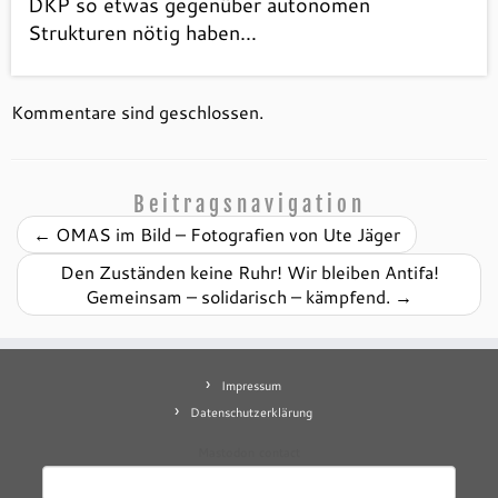
DKP so etwas gegenüber autonomen
Strukturen nötig haben…
Kommentare sind geschlossen.
Beitragsnavigation
←
OMAS im Bild – Fotografien von Ute Jäger
Den Zuständen keine Ruhr! Wir bleiben Antifa!
Gemeinsam – solidarisch – kämpfend.
→
Impressum
Datenschutzerklärung
Mastodon
contact
Suchen