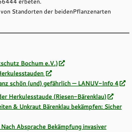
66444 erbeten.
g von Standorten der beidenPflanzenarten
tschutz Bochum e.V.)
Herkulesstauden
nz schön (und) gefährlich — LANUV-Info 4
er Herkulesstaude (Riesen-Bärenklau)
iten & Unkraut Bärenklau bekämpfen: Sicher
 Nach Absprache Bekämpfung invasiver