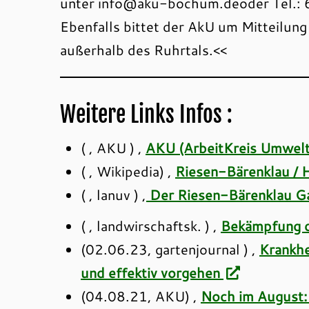
unter info@aku-bochum.deoder Tel.: 
Ebenfalls bittet der AkU um Mitteilun
außerhalb des Ruhrtals.<<
Weitere Links Infos :
( , AKU ) ,
AKU (ArbeitKreis Umwel
( , Wikipedia) ,
Riesen-Bärenklau / 
( , lanuv ) ,
Der Riesen-Bärenklau Ga
( , landwirschaftsk. ) ,
Bekämpfung d
(02.06.23, gartenjournal ) ,
Krankhe
und effektiv vorgehen
(04.08.21, AKU) ,
Noch im August: