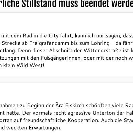
rliche Stillstand muss beendet werd
 mit dem Rad in die City fährt, kann ich nur sagen, da
e Strecke ab Freigrafendamm bis zum Lohring – da fähr
tlang. Denn dieser Abschnitt der Wittenerstraße ist l
tzungen mit den FußgängerInnen, oder mit der noch wen
in klein Wild West!
ahmen zu Beginn der Ära Eiskirch schöpften viele Ra
nnt hätte. Der vormals recht agressive Unterton der F
rtan auf freundschaftliche Kooperation. Auch die Stad
und weckten Erwartungen.