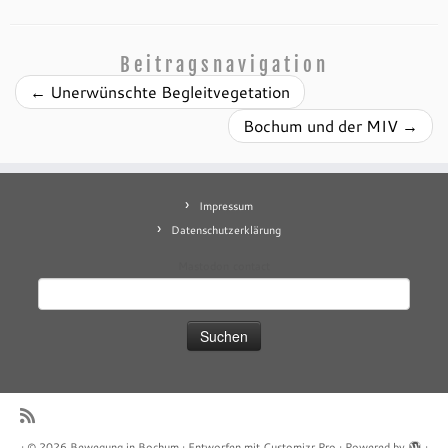
Beitragsnavigation
←
Unerwünschte Begleitvegetation
Bochum und der MIV
→
Impressum
Datenschutzerklärung
Mastodon
contact
Suchen
nach:
·
© 2026
Bewegung in Bochum
·
Entworfen mit
Customizr Pro
·
Powered by
·