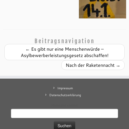
Beitragsnavigation
←
Es gibt nur eine Menschenwürde –
Asylbewerberleistungsgesetz abschaffen!
Nach der Raketennacht
→
Impressum
Datenschutzerklärung
Mastodon
contact
Suchen
nach: