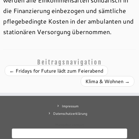
werden alle Einkommensarten solidarisch in
die Finanzierung einbezogen und sämtliche
pflegebedingte Kosten in der ambulanten und
stationären Versorgung übernommen.
Beitragsnavigation
←
Fridays for Future lädt zum Feierabend
Klima & Wohnen
→
Impressum
Datenschutzerklärung
Mastodon
contact
Suchen
nach: