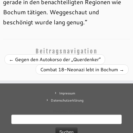
gerade in den benachteiligten Regionen wie
Bochum tätigen. Weggeschaut und
beschönigt wurde lang genug.“
Beitragsnavigation
←
Gegen den Autokorso der „Querdenker“
Combat 18-Neonazi lebt in Bochum
→
Impressum
Datenschutzerklärung
Mastodon
contact
Suchen
nach: