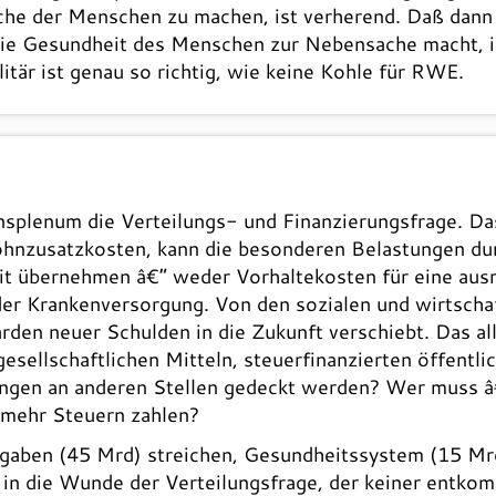
ache der Menschen zu machen, ist verherend. Daß dann
ie Gesundheit des Menschen zur Nebensache macht, i
itär ist genau so richtig, wie keine Kohle für RWE.
ensplenum die Verteilungs- und Finanzierungsfrage. D
ohnzusatzkosten, kann die besonderen Belastungen du
it übernehmen â€“ weder Vorhaltekosten für eine aus
r Krankenversorgung. Von den sozialen und wirtschaf
iarden neuer Schulden in die Zukunft verschiebt. Das a
esellschaftlichen Mitteln, steuerfinanzierten öffentli
gen an anderen Stellen gedeckt werden? Wer muss â€“
mehr Steuern zahlen?
sgaben (45 Mrd) streichen, Gesundheitssystem (15 Mrd
r in die Wunde der Verteilungsfrage, der keiner entkom