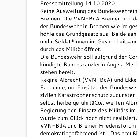
Pressemitteilung 14.10.2020
Keine Ausweitung des Bundeswehrein
Bremen. Die VVN-BdA Bremen und das
der Bundeswehr in Bremen wie im gesam
höhle das Grundgesetz aus. Beide seh
mehr Soldat*innen im Gesundheitsamt 
durch das Militär öffnet.
Die Bundeswehr soll aufgrund der Co
kündigte Bundeskanzlerin Angela Merke
stehen bereit.
Regine Albrecht (VVN-BdA) und Ekkeh
Pandemie, um Einsätze der Bundeswehr
zivilen Katastrophenschutz zugunsten 
selbst herbeigeführtâ€œ, werfen Albr
Regierung den Einsatz des Militärs i
wurde zum Glück noch nicht realisiert
VVN-BdA und Bremer Friedensforum sin
demokratiegefährdend ist.“ Das preuß