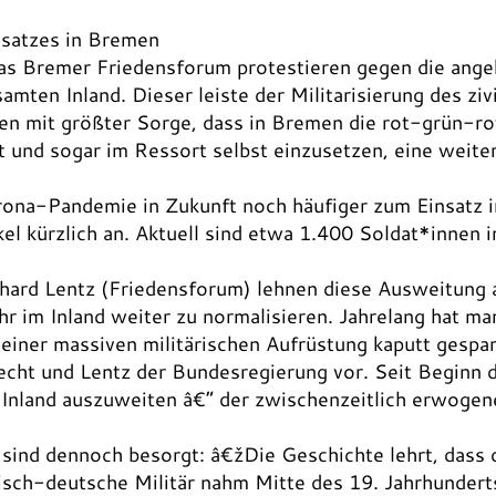
satzes in Bremen
 Bremer Friedensforum protestieren gegen die angek
ten Inland. Dieser leiste der Militarisierung des zi
en mit größter Sorge, dass in Bremen die rot-grün-ro
und sogar im Ressort selbst einzusetzen, eine weiter
rona-Pandemie in Zukunft noch häufiger zum Einsatz
l kürzlich an. Aktuell sind etwa 1.400 Soldat*innen 
ard Lentz (Friedensforum) lehnen diese Ausweitung a
 im Inland weiter zu normalisieren. Jahrelang hat m
einer massiven militärischen Aufrüstung kaputt gespar
echt und Lentz der Bundesregierung vor. Seit Beginn
m Inland auszuweiten â€“ der zwischenzeitlich erwoge
.
d dennoch besorgt: â€žDie Geschichte lehrt, dass de
isch-deutsche Militär nahm Mitte des 19. Jahrhunderts