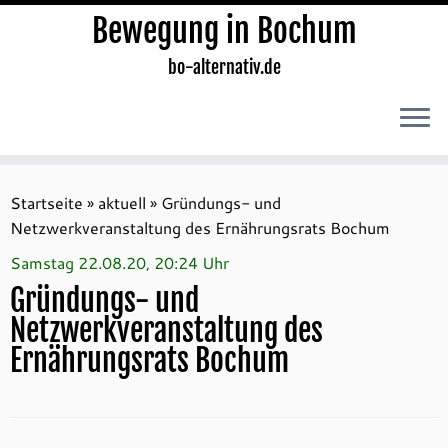
Bewegung in Bochum
bo-alternativ.de
Zum
Inhalt
Startseite
»
aktuell
»
Gründungs- und
springen
Netzwerkveranstaltung des Ernährungsrats Bochum
Samstag 22.08.20, 20:24 Uhr
Gründungs- und
Netzwerkveranstaltung des
Ernährungsrats Bochum