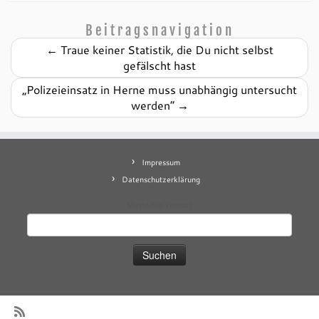
Beitragsnavigation
←
Traue keiner Statistik, die Du nicht selbst
gefälscht hast
„Polizeieinsatz in Herne muss unabhängig untersucht
werden“
→
Impressum
Datenschutzerklärung
Mastodon
contact
Suchen
nach: