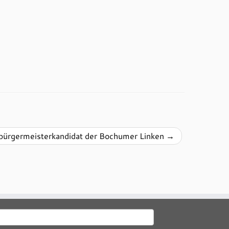
bürgermeisterkandidat der Bochumer Linken
→
uchen
ach: