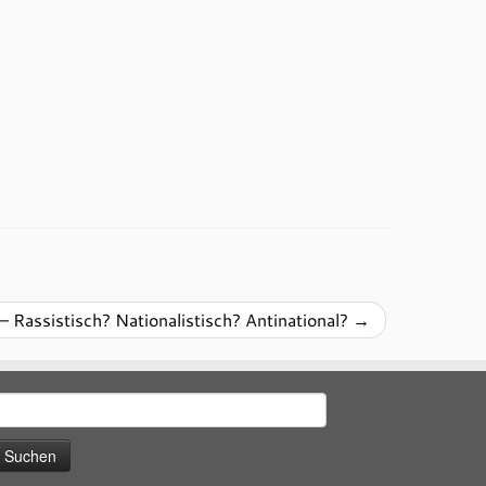
 Rassistisch? Nationalistisch? Antinational?
→
uchen
ach: