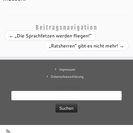
Beitragsnavigation
←
„Die Sprachfetzen werden fliegen!“
„Ratsherren“ gibt es nicht mehr!
→
Impressum
Datenschutzerklärung
Mastodon
contact
Suchen
nach: