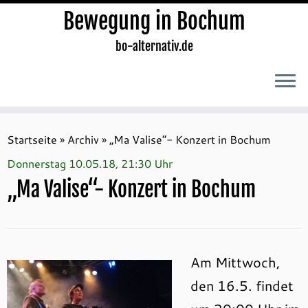
Bewegung in Bochum
bo-alternativ.de
Zum
Inhalt
Startseite
»
Archiv
»
„Ma Valise“- Konzert in Bochum
springen
Donnerstag 10.05.18, 21:30 Uhr
„Ma Valise“- Konzert in Bochum
Am Mittwoch,
den 16.5. findet