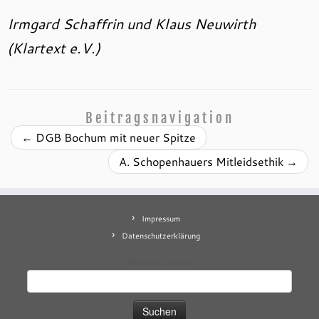
Irmgard Schaffrin und Klaus Neuwirth
(Klartext e.V.)
Beitragsnavigation
←
DGB Bochum mit neuer Spitze
A. Schopenhauers Mitleidsethik
→
Impressum
Datenschutzerklärung
Mastodon
contact
Suchen
nach: