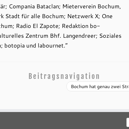
r; Compania Bataclan; Mieterverein Bochum,
 Stadt für alle Bochum; Netzwerk X; One
chum; Radio El Zapote; Redaktion bo-
kulturelles Zentrum Bhf. Langendreer; Soziales
 botopia und labournet.“
Beitragsnavigation
Bochum hat genau zwei St
S
n