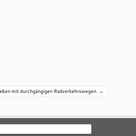
raßen mit durchgängigen Radverkehrswegen.
→
uchen
ach: