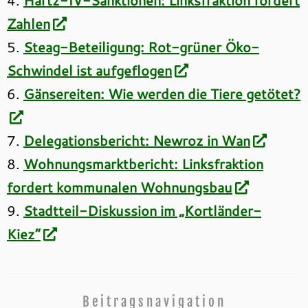
4.
Hartz-IV-Sanktionen: Linksfraktion fordert
Zahlen
5.
Steag-Beteiligung: Rot-grüner Öko-
Schwindel ist aufgeflogen
6.
Gänsereiten: Wie werden die Tiere getötet?
7.
Delegationsbericht: Newroz in Wan
8.
Wohnungsmarktbericht: Linksfraktion
fordert kommunalen Wohnungsbau
9.
Stadtteil-Diskussion im „Kortländer-
Kiez“
Beitragsnavigation