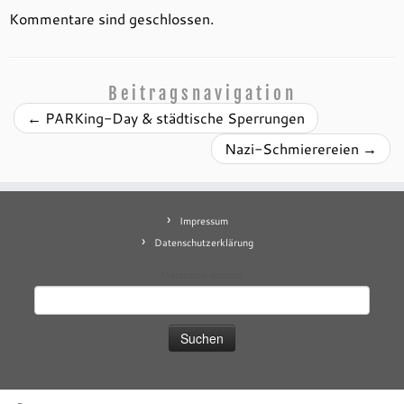
Kommentare sind geschlossen.
Beitragsnavigation
←
PARKing-Day & städtische Sperrungen
Nazi-Schmierereien
→
Impressum
Datenschutzerklärung
Mastodon
contact
Suchen
nach: