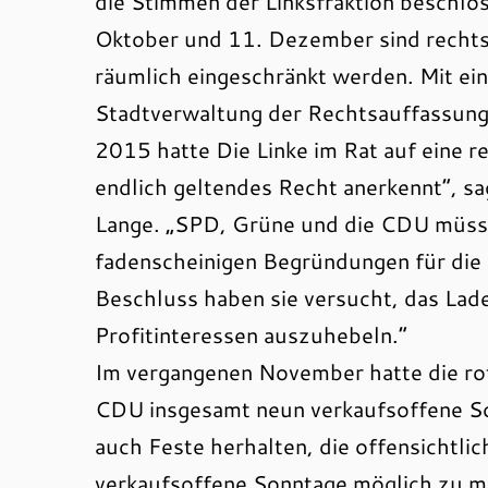
die Stimmen der Linksfraktion beschlo
Oktober und 11. Dezember sind recht
räumlich eingeschränkt werden. Mit ein
Stadtverwaltung der Rechtsauffassung
2015 hatte Die Linke im Rat auf eine r
endlich geltendes Recht anerkennt“, sa
Lange. „SPD, Grüne und die CDU müssen
fadenscheinigen Begründungen für die 
Beschluss haben sie versucht, das La
Profitinteressen auszuhebeln.“
Im vergangenen November hatte die ro
CDU insgesamt neun verkaufsoffene So
auch Feste herhalten, die offensichtli
verkaufsoffene Sonntage möglich zu mac