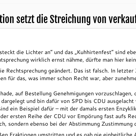
tion setzt die Streichung von verka
 steckt die Lichter an“ und das „Kuhhirtenfest“ sind e
tsprechung wirklich ernst nähme, dürfte man hier ke
die Rechtsprechung geändert. Das ist falsch. In letzter 
ben für das, was immer schon Recht war, aber zunehm
hade, auf Bestellung Genehmigungen vorzuschlagen, di
he dargelegt und bin dafür von SPD bis CDU ausgelacht
nd ein Beispiel dafür – mit der damals ersten Enzykli
us der ersten Reihe der CDU vor Empörung fast aufs Re
sch, sondern ebenso bei der Abstimmung Zustimmung 
ßen Fraktionen umstritten und es gab nie einheitlich