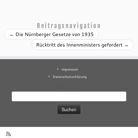
Beitragsnavigation
←
Die Nürnberger Gesetze von 1935
Rücktritt des Innenministers gefordert
→
Impressum
Datenschutzerklärung
Mastodon
contact
Suchen
nach: