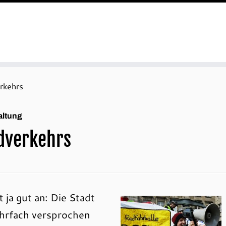
rkehrs
altung
adverkehrs
ja gut an: Die Stadt
ehrfach versprochen