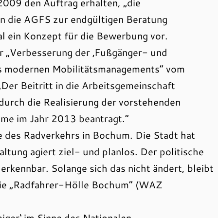
2009 den Auftrag erhalten, „die
n die AGFS zur endgültigen Beratung
mal ein Konzept für die Bewerbung vor.
r „Verbesserung der ‚Fußgänger- und
es modernen Mobilitätsmanagements“ vom
er Beitritt in die Arbeitsgemeinschaft
 durch die Realisierung der vorstehenden
me im Jahr 2013 beantragt.“
ge des Radverkehrs in Bochum. Die Stadt hat
tung agiert ziel- und planlos. Der politische
t erkennbar. Solange sich das nicht ändert, bleibt
 die „Radfahrer-Hölle Bochum“ (WAZ
eiger‘ im Sinne des Nationalen