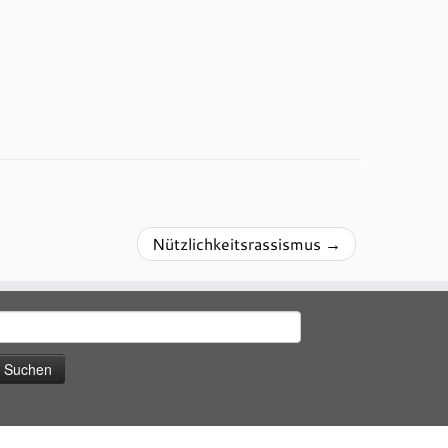
Nützlichkeitsrassismus
→
uchen
ach: