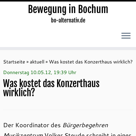
Bewegung in Bochum
bo-alternativ.de
Zum
Inhalt
Startseite
»
aktuell
»
Was kostet das Konzerthaus wirklich?
springen
Donnerstag 10.05.12, 19:39 Uhr
Was kostet das Konzerthaus
wirklich?
Der Koordinator des
Bürgerbegehren
Musikzentrum
Volker Steude schreibt in einer