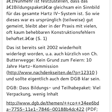
â€žNunmehr ist festzustellen, dass das
â€žBildungspaketâ€œ gleichsam ein Sinnbild
für das gesamte Hartz IV-System ist. So wie
dieses war es ursprünglich (teilweise) gut
gemeint, bleibt aber in der Praxis mit vielen,
oft kaum behebbaren Konstruktionsfehlern
behaftet.â€œ (S. 1)
Das ist bereits seit 2002 wiederholt
widerlegt worden, u.a. auch kürzlich von Ch.
Butterwegge: Kein Grund zum Feiern: 10
Jahre Hartz-Kommission
(
http://www.nachdenkseiten.de/?p=12310
)
und sollte eigentlich auch dem DGB klar sein.
DGB: Dass Bildungs- und Teilhabepaket: Viel
Verpackung, wenig Inhalt
http://www.dgb.de/themen/++co++34ee6bd
a-7755-11e1-7846-00188b4dc422
(PDF;