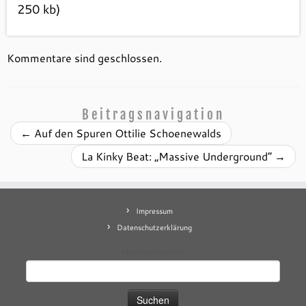
250 kb)
Kommentare sind geschlossen.
Beitragsnavigation
←
Auf den Spuren Ottilie Schoenewalds
La Kinky Beat: „Massive Underground“
→
Impressum
Datenschutzerklärung
Mastodon
contact
Suchen
nach: