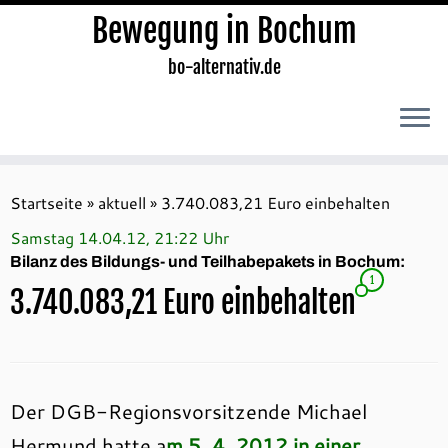
Bewegung in Bochum
bo-alternativ.de
Zum
Inhalt
Startseite
»
aktuell
»
3.740.083,21 Euro einbehalten
springen
Samstag 14.04.12, 21:22 Uhr
Bilanz des Bildungs- und Teilhabepakets in Bochum:
1
3.740.083,21 Euro einbehalten
Der DGB-Regionsvorsitzende Michael
Hermund hatte a
m 5. 4. 2012 in einer