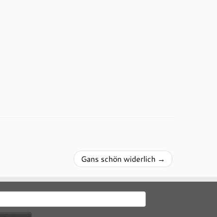
Gans schön widerlich
→
uchen
ach: