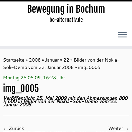
Bewegung in Bochum
bo-alternativ.de
Zum
Inhalt
Startseite
»
2008
»
Januar
»
22
»
Bilder von der Nokia-
springen
Soli-Demo vom 22. Januar 2008
»
img_0005
Montag 25.05.09, 16:28 Uhr
img_0005
Veröffentlicht
25. Mai 2009
mit den Abmessungen
800
× 600
in
Bilder von der Nokia-Soli-Demo vom 22.
Januar 2008
.
← Zurück
Weiter →