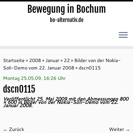
Bewegung in Bochum
bo-alternativ.de
Zum
Inhalt
Startseite
»
2008
»
Januar
»
22
»
Bilder von der Nokia-
springen
Soli-Demo vom 22. Januar 2008
»
dscn0115
Montag 25.05.09, 16:26 Uhr
dscn0115
Veröffentlicht
25. Mai 2009
mit den Abmessungen
800
× 600
in
Bilder von der Nokia-Soli-Demo vom 22.
Januar 2008
.
← Zurück
Weiter →