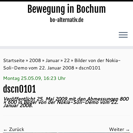
Bewegung in Bochum
bo-alternativ.de
Zum
Inhalt
Startseite
»
2008
»
Januar
»
22
»
Bilder von der Nokia-
springen
Soli-Demo vom 22. Januar 2008
»
dscn0101
Montag 25.05.09, 16:23 Uhr
dscn0101
Veröffentlicht
25. Mai 2009
mit den Abmessungen
800
× 600
in
Bilder von der Nokia-Soli-Demo vom 22.
Januar 2008
.
← Zurück
Weiter →