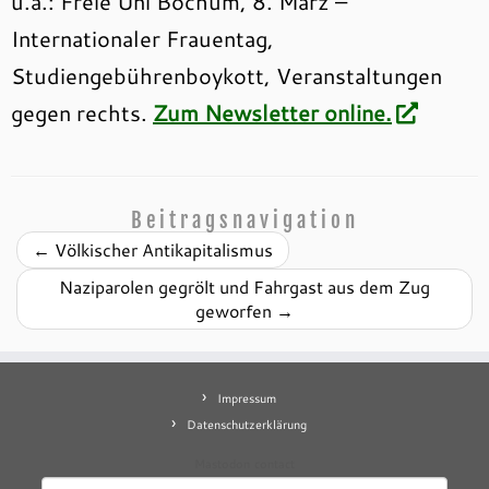
u.a.: Freie Uni Bochum, 8. März –
Internationaler Frauentag,
Studiengebührenboykott, Veranstaltungen
gegen rechts.
Zum Newsletter online.
Beitragsnavigation
←
Völkischer Antikapitalismus
Naziparolen gegrölt und Fahrgast aus dem Zug
geworfen
→
Impressum
Datenschutzerklärung
Mastodon
contact
Suchen