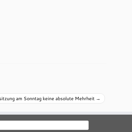
ssitzung am Sonntag keine absolute Mehrheit
→
uchen
ach: