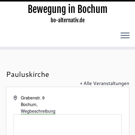
Bewegung in Bochum
bo-alternativ.de
Zum
Inhalt
springen
Pauluskirche
« Alle Veranstaltungen
A
Grabenstr. 9
d
Bochum
,
r
Wegbeschreibung
e
s
s