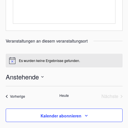
e
Veranstaltungen an diesem veranstaltungsort
Es wurden keine Ergebnisse gefunden.
H
i
n
Anstehende
w
e
D
i
s
a
Heute
Nächste
Veranstaltungen
Vorherige
t
Veransta
u
m
w
Kalender abonnieren
ä