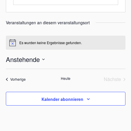
Veranstaltungen an diesem veranstaltungsort
Es wurden keine Ergebnisse gefunden.
H
i
n
Anstehende
w
e
D
i
s
a
Heute
Nächste
Veranstaltungen
Vorherige
t
Veransta
u
m
w
Kalender abonnieren
ä
h
l
e