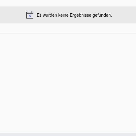
Es wurden keine Ergebnisse gefunden.
H
i
n
w
e
i
s