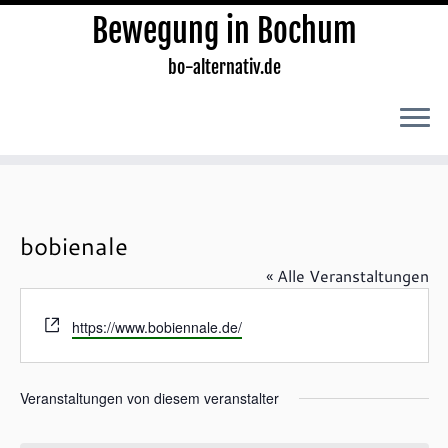
Bewegung in Bochum
bo-alternativ.de
Zum
Inhalt
springen
bobienale
« Alle Veranstaltungen
W
https://www.bobiennale.de/
e
b
s
Veranstaltungen von diesem veranstalter
e
i