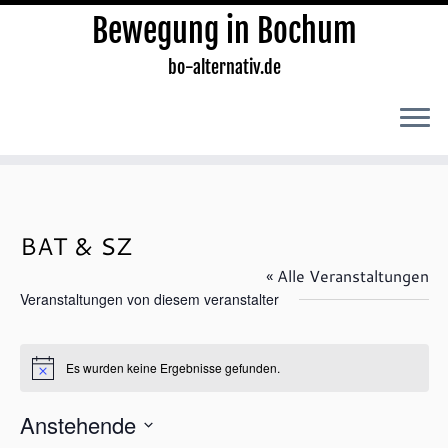
Bewegung in Bochum
bo-alternativ.de
Zum
Inhalt
springen
BAT & SZ
« Alle Veranstaltungen
Veranstaltungen von diesem veranstalter
Es wurden keine Ergebnisse gefunden.
H
i
n
Anstehende
w
e