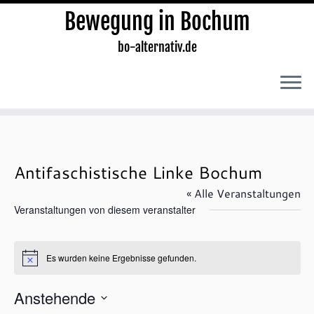
Bewegung in Bochum
bo-alternativ.de
Zum
Inhalt
springen
Antifaschistische Linke Bochum
« Alle Veranstaltungen
Veranstaltungen von diesem veranstalter
Es wurden keine Ergebnisse gefunden.
H
i
n
Anstehende
w
e