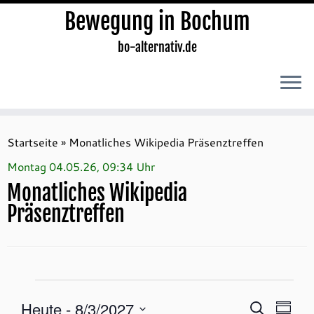
Bewegung in Bochum
bo-alternativ.de
Zum
Inhalt
Startseite
»
Monatliches Wikipedia Präsenztreffen
springen
Montag 04.05.26, 09:34 Uhr
Monatliches Wikipedia
Präsenztreffen
Veranstaltungen
V
V
Heute
 - 
8/3/2027
S