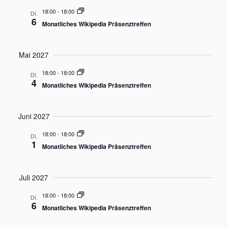
g
18:00
-
18:00
DI.
a
6
Monatliches Wikipedia Präsenztreffen
t
i
Mai 2027
o
n
18:00
-
18:00
DI.
4
Monatliches Wikipedia Präsenztreffen
Juni 2027
18:00
-
18:00
DI.
1
Monatliches Wikipedia Präsenztreffen
Juli 2027
18:00
-
18:00
DI.
6
Monatliches Wikipedia Präsenztreffen