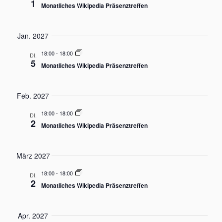
1
e
v
Monatliches Wikipedia Präsenztreffen
i
u
g
n
a
Jan. 2027
d
t
i
18:00
-
18:00
A
DI.
5
o
Monatliches Wikipedia Präsenztreffen
n
n
s
i
Feb. 2027
c
18:00
-
18:00
DI.
h
2
Monatliches Wikipedia Präsenztreffen
t
e
n
März 2027
,
18:00
-
18:00
DI.
N
2
Monatliches Wikipedia Präsenztreffen
a
v
Apr. 2027
i