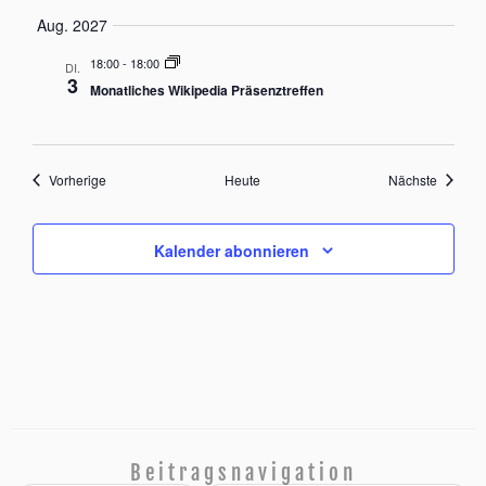
Aug. 2027
18:00
-
18:00
DI.
3
Monatliches Wikipedia Präsenztreffen
Veranstaltungen
Veranst
Vorherige
Heute
Nächste
Kalender abonnieren
Beitragsnavigation