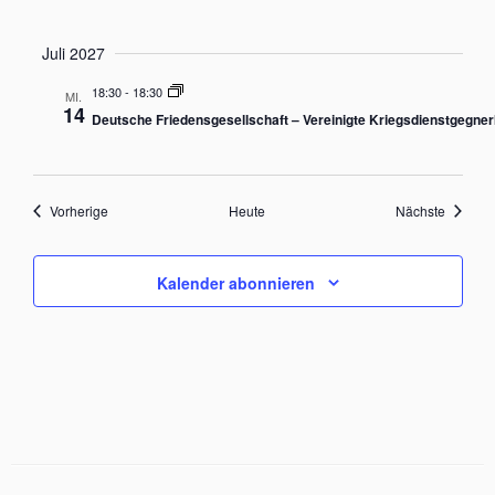
Juli 2027
18:30
-
18:30
MI.
14
Deutsche Friedensgesellschaft – Vereinigte Kriegsdienstgegner
Veranstaltungen
Veranst
Vorherige
Heute
Nächste
Kalender abonnieren