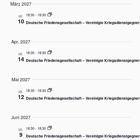
März 2027
i
g
18:30
-
18:30
MI.
a
10
Deutsche Friedensgesellschaft – Vereinigte Kriegsdienstgegner
t
i
Apr. 2027
o
n
18:30
-
18:30
MI.
14
Deutsche Friedensgesellschaft – Vereinigte Kriegsdienstgegner
Mai 2027
18:30
-
18:30
MI.
12
Deutsche Friedensgesellschaft – Vereinigte Kriegsdienstgegner
Juni 2027
18:30
-
18:30
MI.
9
Deutsche Friedensgesellschaft – Vereinigte Kriegsdienstgegner