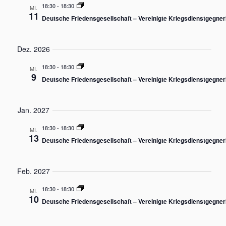
N
h
18:30
-
18:30
MI.
a
11
e
v
Deutsche Friedensgesellschaft – Vereinigte Kriegsdienstgegner
i
u
g
n
a
Dez. 2026
d
t
i
18:30
-
18:30
A
MI.
9
o
Deutsche Friedensgesellschaft – Vereinigte Kriegsdienstgegner
n
n
s
i
Jan. 2027
c
18:30
-
18:30
MI.
h
13
Deutsche Friedensgesellschaft – Vereinigte Kriegsdienstgegner
t
e
n
Feb. 2027
,
18:30
-
18:30
MI.
N
10
Deutsche Friedensgesellschaft – Vereinigte Kriegsdienstgegner
a
v