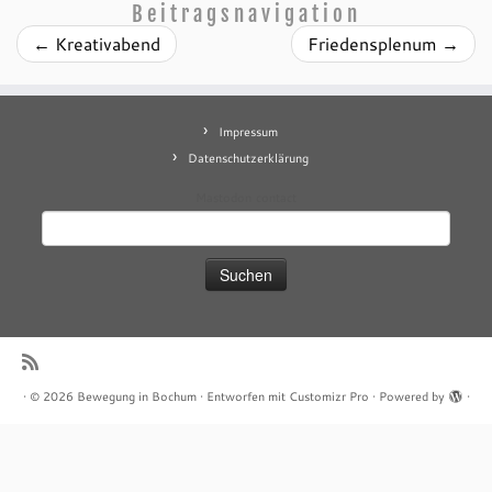
Beitragsnavigation
←
Kreativabend
Friedensplenum
→
Impressum
Datenschutzerklärung
Mastodon
contact
Suchen
nach:
·
© 2026
Bewegung in Bochum
·
Entworfen mit
Customizr Pro
·
Powered by
·